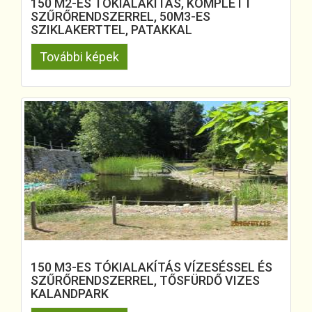
150 M2-ES TÓKIALAKÍTÁS, KOMPLETT
SZŰRŐRENDSZERREL, 50M3-ES
SZIKLAKERTTEL, PATAKKAL
További képek
150 M3-ES TÓKIALAKÍTÁS VÍZESÉSSEL ÉS
SZŰRŐRENDSZERREL, TŐSFÜRDŐ VIZES
KALANDPARK