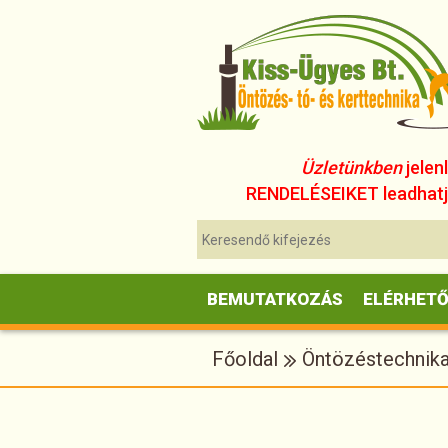
Üzletünkben
jelen
RENDELÉSEIKET leadhatjá
BEMUTATKOZÁS
ELÉRHET
Főoldal
Öntözéstechnika 