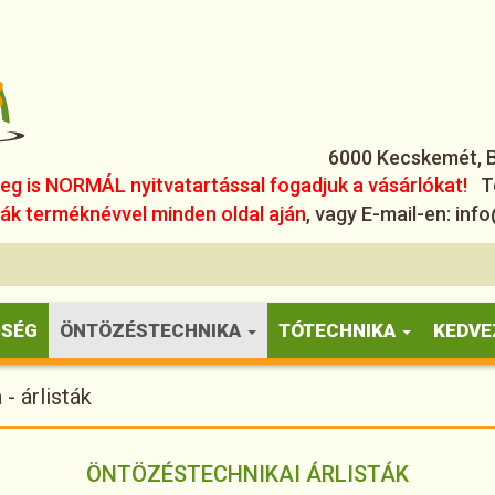
6000 Kecskemét, Bé
leg is NORMÁL nyitvatartással fogadjuk a vásárlókat!
T
k terméknévvel minden oldal aján
, vagy E-mail-en: i
ŐSÉG
ÖNTÖZÉSTECHNIKA
TÓTECHNIKA
KEDVE
- árlisták
ÖNTÖZÉSTECHNIKAI ÁRLISTÁK