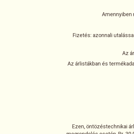
Amennyiben n
Fizetés: azonnali utalássa
Az á
Az árlistákban és termékadat
-
- Rendelésr
Ezen, öntözéstechnikai ár
megrendelés esetén, Br. 30.