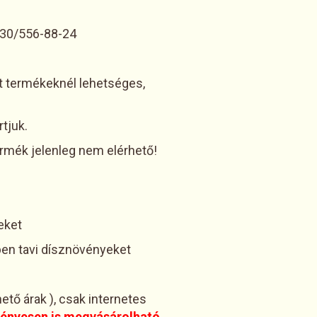
-30/556-88-24
ott termékeknél lehetséges,
tjuk.
termék jelenleg nem elérhető!
et
sznövényeket
tő árak ), csak internetes
ényesen is megvásárolható