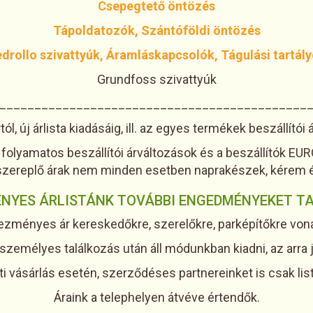
Csepegtető öntözés
Tápoldatozók, Szántóföldi öntözés
drollo szivattyúk, Áramláskapcsolók, Tágulási tartál
Grundfoss szivattyúk
____________________________________________
l, új árlista kiadásáig, ill. az egyes termékek beszállító
folyamatos beszállítói árváltozások és a beszállítók EURO
 szereplő árak nem minden esetben naprakészek, kérem é
NYES ÁRLISTÁNK TOVÁBBI ENGEDMÉNYEKET T
ezményes ár kereskedőkre, szerelőkre, parképítőkre vona
k személyes találkozás után áll módunkban kiadni, az arra 
ti vásárlás esetén, szerződéses partnereinket is csak list
Áraink a telephelyen átvéve értendők.