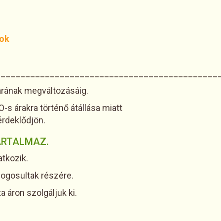
yok
_____________________________________________
i árának megváltozásáig.
-s árakra történő átállása miatt
rdeklődjön.
ARTALMAZ.
tkozik.
jogosultak részére.
a áron szolgáljuk ki.