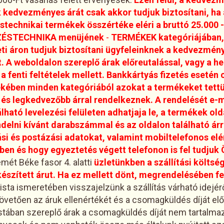
kedvezményes árát csak akkor tudjuk biztosítani, ha 
echnikai termékek összértéke eléri a bruttó 25.000 - 
ÖZÉSTECHNIKA menüjének
-
TERMÉKEK kategóriájában, 
eti áron tudjuk biztosítani ügyfeleinknek a kedvezmé
.
A weboldalon szereplő árak előreutalással, vagy a he
a fenti feltételek mellett. Bankkártyás fizetés esetén c
dekében minden kategóriából azokat a termékeket tet
és legkedvezőbb árral rendelkeznek. A rendelését e-
lható levelezési felületen adhatjaja le, a termékek old
delni kívánt darabszámmal és az oldalon található árr
i és postázási adatokat, valamint mobiltelefonos el
en és hogy egyeztetés végett telefonon is fel tudjuk 
ét Béke fasor 4. alatti
üzletünkben a szállítási költs
készített árut. Ha ez mellett dönt, megrendelésében fel
ista ismeretében visszajelzünk a szállítás várható idejérő
vetően az áruk ellenértékét és a csomagküldés díját előre 
istában szereplő árak a csomagküldés díját nem tartalma