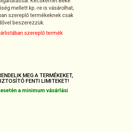
zolgáltatással. Kecskemét Béke
ég mellett kp.-re is vásárolhat,
tában szereplő termékeknek csak
idővel beszerezzük.
 árlistában szereplő termék
ENDELIK MEG A TERMÉKEKET,
ZTOSÍTÓ FENTI LIMITEKET!
 esetén a minimum vásárlási