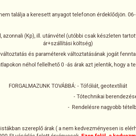
em találja a keresett anyagot telefonon érdeklődjön. 06
l, azonnali (Kp), ill. utánvétel (utóbbi csak készleten tart
ár+szállítási költség)
rváltoztatás és paraméterek változtatásának jogát fenntar
lapokon néhol fellelhető 0 -ás árak azt jelentik, hogy a 
FORGALMAZUNK TOVÁBBÁ: - Tófóliát, geotextíliát
 Tótechnikai berendezések
e nagyobb tételben tavi dí
listákban szereplő árak ( a nem kedvezményesen is elérhe
000-Ft vásárlás felett érvényesek.
Ezen felül,
a kedvezm