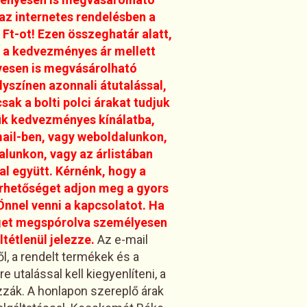
az internetes rendelésben a
Ft-ot! Ezen összeghatár alatt,
a kedvezményes ár mellett
nyesen is megvásárolható
lyszínen azonnali átutalással,
sak a bolti polci árakat tudjuk
tük kedvezményes kínálatba,
mail-ben, vagy weboldalunkon,
alunkon, vagy az árlistában
al együtt. Kérnénk, hogy a
érhetőséget adjon meg a gyors
Önnel venni a kapcsolatot. Ha
éget megspórolva személyesen
tétlenül jelezze.
Az e-mail
l, a rendelt termékek és a
utalással kell kiegyenlíteni, a
zzák. A honlapon szereplő árak