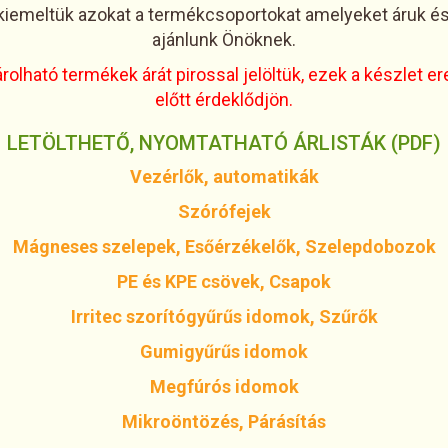
kiemeltük azokat a termékcsoportokat amelyeket áruk é
ajánlunk Önöknek.
ható termékek árát pirossal jelöltük, ezek a készlet ere
előtt érdeklődjön.
LETÖLTHETŐ, NYOMTATHATÓ ÁRLISTÁK (PDF)
Vezérlők, automatikák
Szórófejek
Mágneses szelepek, Esőérzékelők, Szelepdobozok
PE és KPE csövek, Csapok
Irritec szorítógyűrűs idomok, Szűrők
Gumigyűrűs idomok
Megfúrós idomok
Mikroöntözés, Párásítás