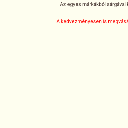
Az egyes márkákból sárgával 
A kedvezményesen is megvásárol