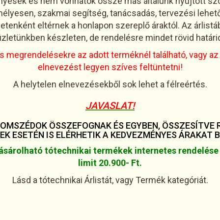
vényesek és nem vonhatók össze más általunk nyújtott s
mélyesen, szakmai segítség, tanácsadás, tervezési lehetős
setenként eltérnek a honlapon szereplő áraktól. Az árlis
 üzletünkben készleten, de rendelésre mindet rövid határ
s megrendelésekre az adott terméknél található, vagy az
elnevezést legyen szíves feltüntetni!
A helytelen elnevezésekből sok lehet a félreértés.
JAVASLAT!
ZOMSZÉDOK ÖSSZEFOGNAK ÉS EGYBEN, ÖSSZESÍTVE R
EK ESETÉN IS ELÉRHETIK A KEDVEZMÉNYES ÁRAKAT BI
árolható tótechnikai termékek internetes rendelése
limit 20.900- Ft.
Lásd a tótechnikai Árlistát, vagy Termék kategóriát.