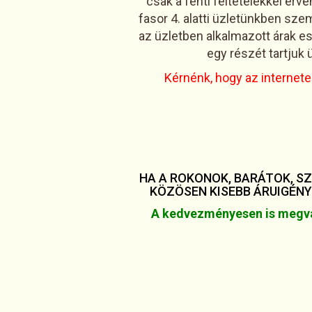
csak a fenti feltételekkel ér
fasor 4. alatti üzletünkben sze
az üzletben alkalmazott árak e
egy részét tartjuk
Kérnénk, hogy az internete
HA A ROKONOK, BARÁTOK, S
KÖZÖSEN KISEBB ÁRUIGÉNY
A kedvezményesen is megvás