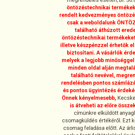
öntözéstechnikai termékek 
rendelt kedvezményes öntözést
csak a weboldalunk ÖNT
található áthúzott ered
öntözéstechnikai termékeket
illetve készpénzzel érhetők el 
biztosítani. A vásárlók ér
melyek a legjobb minőséggel 
minden oldal alján megtalá
található nevével, megren
rendelésben pontos számlázás
és pontos ügyintézés érdekéb
Önnek kényelmesebb,
Kecskem
is átveheti az előre össze
címünkre elküldött anyagl
csomagküldés értékéről. Ezt kö
csomag feladása előtt. Az árl