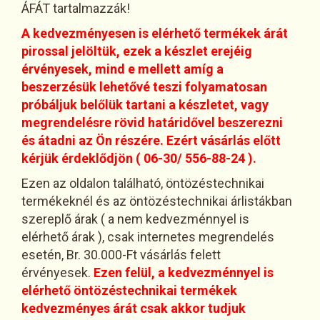
ÁFÁT tartalmazzák!
A kedvezményesen is elérhető termékek árát
pirossal jelöltük, ezek a készlet erejéig
érvényesek, mind e mellett amíg a
beszerzésük lehetővé teszi folyamatosan
próbáljuk belőlük tartani a készletet, vagy
megrendelésre rövid határidővel beszerezni
és átadni az Ön részére. Ezért vásárlás előtt
kérjük érdeklődjön ( 06-30/ 556-88-24 ).
Ezen az oldalon található, öntözéstechnikai
termékeknél és az öntözéstechnikai árlistákban
szereplő árak ( a nem kedvezménnyel is
elérhető árak ), csak internetes megrendelés
esetén, Br. 30.000-Ft vásárlás felett
érvényesek.
Ezen felül,
a kedvezménnyel is
elérhető öntözéstechnikai termékek
kedvezményes árát csak akkor tudjuk