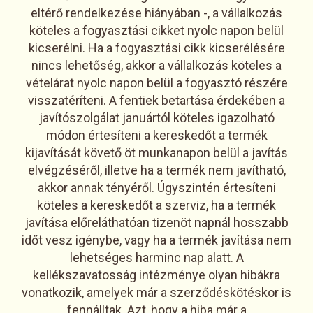
eltérő rendelkezése hiányában -, a vállalkozás
köteles a fogyasztási cikket nyolc napon belül
kicserélni. Ha a fogyasztási cikk kicserélésére
nincs lehetőség, akkor a vállalkozás köteles a
vételárat nyolc napon belül a fogyasztó részére
visszatéríteni. A fentiek betartása érdekében a
javítószolgálat januártól köteles igazolható
módon értesíteni a kereskedőt a termék
kijavítását követő öt munkanapon belül a javítás
elvégzéséről, illetve ha a termék nem javítható,
akkor annak tényéről. Úgyszintén értesíteni
köteles a kereskedőt a szerviz, ha a termék
javítása előreláthatóan tizenöt napnál hosszabb
időt vesz igénybe, vagy ha a termék javítása nem
lehetséges harminc nap alatt. A
kellékszavatosság intézménye olyan hibákra
vonatkozik, amelyek már a szerződéskötéskor is
fennálltak. Azt, hogy a hiba már a