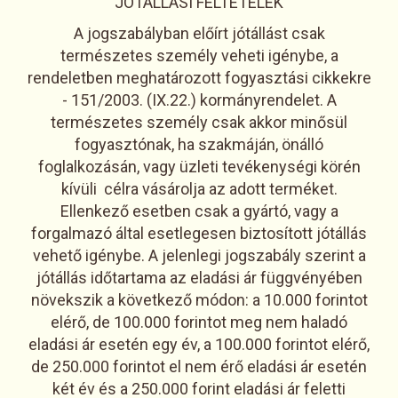
JÓTÁLLÁSI FELTÉTELEK
A jogszabályban előírt jótállást csak
természetes személy veheti igénybe, a
rendeletben meghatározott fogyasztási cikkekre
- 151/2003. (IX.22.) kormányrendelet. A
természetes személy csak akkor minősül
fogyasztónak, ha szakmáján, önálló
foglalkozásán, vagy üzleti tevékenységi körén
kívüli célra vásárolja az adott terméket.
Ellenkező esetben csak a gyártó, vagy a
forgalmazó által esetlegesen biztosított jótállás
vehető igénybe. A jelenlegi jogszabály szerint a
jótállás időtartama az eladási ár függvényében
növekszik a következő módon: a 10.000 forintot
elérő, de 100.000 forintot meg nem haladó
eladási ár esetén egy év, a 100.000 forintot elérő,
de 250.000 forintot el nem érő eladási ár esetén
két év és a 250.000 forint eladási ár feletti