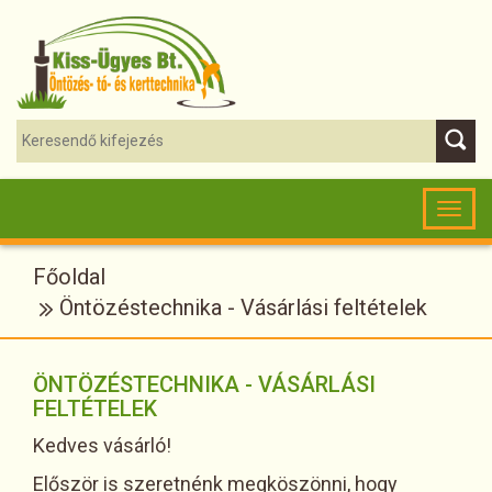
Toggl
naviga
Főoldal
Öntözéstechnika - Vásárlási feltételek
ÖNTÖZÉSTECHNIKA - VÁSÁRLÁSI
FELTÉTELEK
Kedves vásárló!
Először is szeretnénk megköszönni, hogy