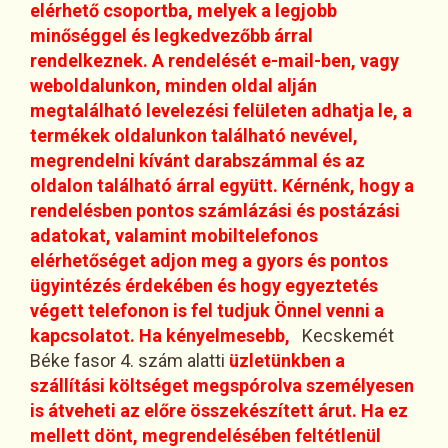
elérhető csoportba, melyek a legjobb
minőséggel és legkedvezőbb árral
rendelkeznek. A rendelését e-mail-ben, vagy
weboldalunkon, minden oldal alján
megtalálható levelezési felületen adhatja le, a
termékek oldalunkon található nevével,
megrendelni kívánt darabszámmal és az
oldalon található árral együtt. Kérnénk, hogy a
rendelésben pontos számlázási és postázási
adatokat, valamint mobiltelefonos
elérhetőséget adjon meg a gyors és pontos
ügyintézés érdekében és hogy egyeztetés
végett telefonon is fel tudjuk Önnel venni a
kapcsolatot. Ha kényelmesebb,
Kecskemét
Béke fasor 4. szám alatti
üzletünkben a
szállítási költséget megspórolva személyesen
is átveheti az előre összekészített árut. Ha ez
mellett dönt, megrendelésében feltétlenül