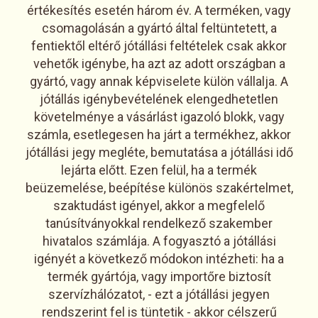
értékesítés esetén három év. A terméken, vagy
csomagolásán a gyártó által feltüntetett, a
fentiektől eltérő jótállási feltételek csak akkor
vehetők igénybe, ha azt az adott országban a
gyártó, vagy annak képviselete külön vállalja. A
jótállás igénybevételének elengedhetetlen
követelménye a vásárlást igazoló blokk, vagy
számla, esetlegesen ha járt a termékhez, akkor
jótállási jegy megléte, bemutatása a jótállási idő
lejárta előtt. Ezen felül, ha a termék
beüzemelése, beépítése különös szakértelmet,
szaktudást igényel, akkor a megfelelő
tanúsítványokkal rendelkező szakember
hivatalos számlája. A fogyasztó a jótállási
igényét a következő módokon intézheti: ha a
termék gyártója, vagy importőre biztosít
szervízhálózatot, - ezt a jótállási jegyen
rendszerint fel is tüntetik - akkor célszerű