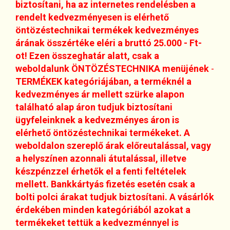
biztosítani, ha az internetes rendelésben a
rendelt kedvezményesen is elérhető
öntözéstechnikai termékek kedvezményes
árának összértéke eléri a bruttó 25.000 - Ft-
ot! Ezen összeghatár alatt, csak a
weboldalunk ÖNTÖZÉSTECHNIKA menüjének
-
TERMÉKEK kategóriájában, a terméknél a
kedvezményes ár mellett szürke alapon
található alap áron tudjuk biztosítani
ügyfeleinknek a kedvezményes áron is
elérhető öntözéstechnikai termékeket. A
weboldalon szereplő árak előreutalással, vagy
a helyszínen azonnali átutalással, illetve
készpénzzel érhetők el a fenti feltételek
mellett. Bankkártyás fizetés esetén csak a
bolti polci árakat tudjuk biztosítani. A vásárlók
érdekében minden kategóriából azokat a
termékeket tettük a kedvezménnyel is