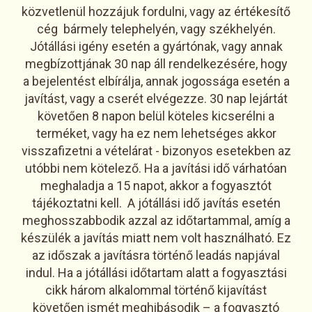
közvetlenül hozzájuk fordulni, vagy az értékesítő
cég bármely telephelyén, vagy székhelyén.
Jótállási igény esetén a gyártónak, vagy annak
megbízottjának 30 nap áll rendelkezésére, hogy
a bejelentést elbírálja, annak jogossága esetén a
javítást, vagy a cserét elvégezze. 30 nap lejártát
követően 8 napon belül köteles kicserélni a
terméket, vagy ha ez nem lehetséges akkor
visszafizetni a vételárat - bizonyos esetekben az
utóbbi nem kötelező. Ha a javítási idő várhatóan
meghaladja a 15 napot, akkor a fogyasztót
tájékoztatni kell. A jótállási idő javítás esetén
meghosszabbodik azzal az időtartammal, amíg a
készülék a javítás miatt nem volt használható. Ez
az időszak a javításra történő leadás napjával
indul. Ha a jótállási időtartam alatt a fogyasztási
cikk három alkalommal történő kijavítást
követően ismét meghibásodik – a fogyasztó