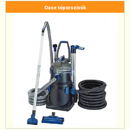
Oase tóporszívók