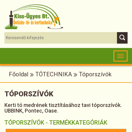
Toggl
naviga
Főoldal
TÓTECHNIKA
Tóporszívók
TÓPORSZÍVÓK
Kerti tó medrének tisztításához tavi tóporszívók.
UBBINK, Pontec, Oase.
TÓPORSZÍVÓK - TERMÉKKATEGÓRIÁK