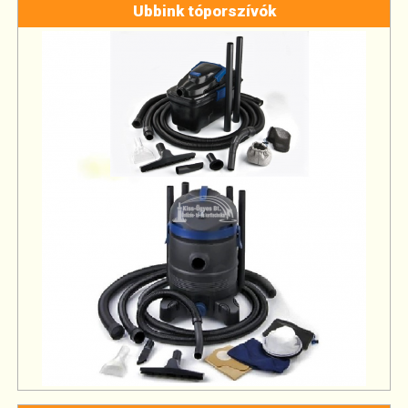
Ubbink tóporszívók