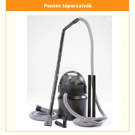
Pontec tóporszívók