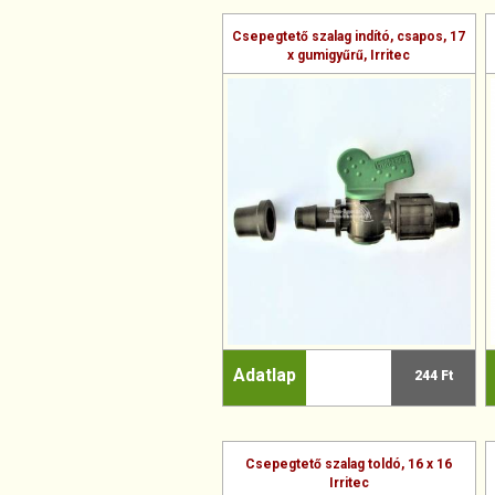
Csepegtető szalag indító, csapos, 17
x gumigyűrű, Irritec
Adatlap
244 Ft
Csepegtető szalag toldó, 16 x 16
Irritec