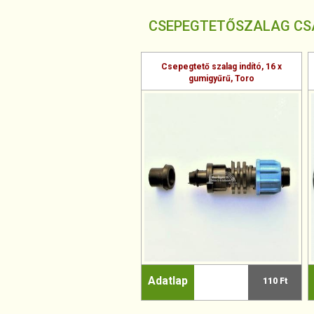
CSEPEGTETŐSZALAG CSA
Csepegtető szalag indító, 16 x
gumigyűrű, Toro
Adatlap
110 Ft