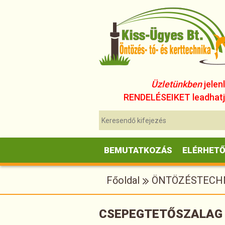
Üzletünkben
jelen
RENDELÉSEIKET leadhatjá
BEMUTATKOZÁS
ELÉRHET
Főoldal
ÖNTÖZÉSTECH
CSEPEGTETŐSZALAG