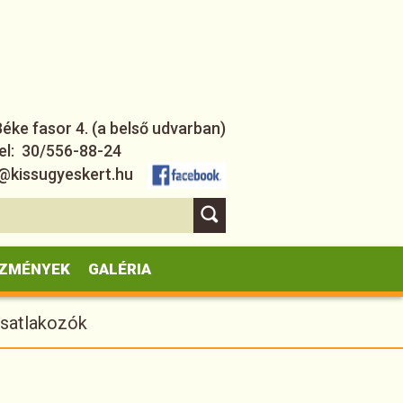
ke fasor 4. (a belső udvarban)
el: 30/556-88-24
nfo@kissugyeskert.hu
ZMÉNYEK
GALÉRIA
satlakozók