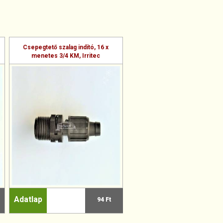
Csepegtető szalag indító, 16 x
menetes 3/4 KM, Irritec
Adatlap
94 Ft