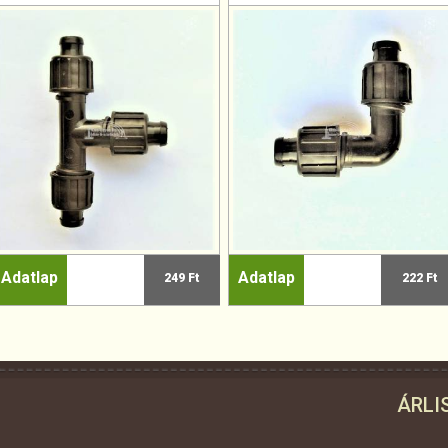
Adatlap
Adatlap
249 Ft
222 Ft
ÁRLI