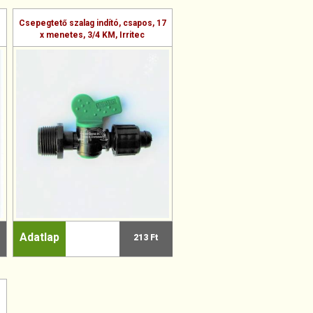
Csepegtető szalag indító, csapos, 17
x menetes, 3/4 KM, Irritec
Adatlap
213 Ft