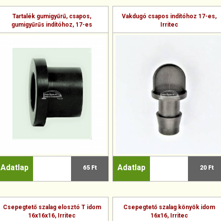
Tartalék gumigyűrű, csapos,
Vakdugó csapos indítóhoz 17-es,
gumigyűrűs indítóhoz, 17-es
Irritec
Adatlap
Adatlap
65 Ft
20 Ft
Csepegtető szalag elosztó T idom
Csepegtető szalag könyök idom
16x16x16, Irritec
16x16, Irritec