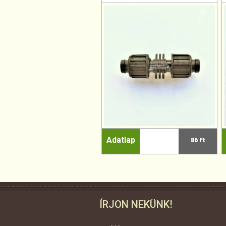
Adatlap
86 Ft
ÍRJON NEKÜNK!