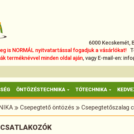
6000 Kecskemét, Bé
leg is NORMÁL nyitvatartással fogadjuk a vásárlókat!
T
k terméknévvel minden oldal aján
, vagy E-mail-en: i
ŐSÉG
ÖNTÖZÉSTECHNIKA
TÓTECHNIKA
KEDVE
NIKA
Csepegtető öntözés
Csepegtetőszalag c
 CSATLAKOZÓK