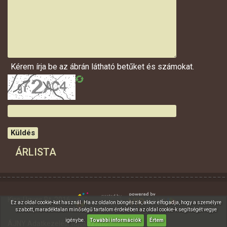
Kérem írja be az ábrán látható betűket és számokat.
Küldés
ÁRLISTA
Kiss-Ügyes Bt. 2016
Ez az oldal cookie-kat használ. Ha az oldalon böngészik, akkor elfogadja, hogy a személyre
szabott, maradéktalan minőségű tartalom érdekében az oldal cookie-k segítségét vegye
igénybe.
További információk
Értem
ÁJNY
Adatkezelési tájékoztató