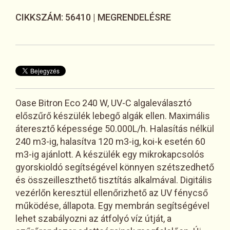
CIKKSZÁM: 56410 |
MEGRENDELÉSRE
Oase Bitron Eco 240 W, UV-C algaleválasztó
előszűrő készülék lebegő algák ellen. Maximális
áteresztő képessége 50.000L/h. Halasítás nélkül
240 m3-ig, halasítva 120 m3-ig, koi-k esetén 60
m3-ig ajánlott. A készülék egy mikrokapcsolós
gyorskioldó segítségével könnyen szétszedhető
és összeilleszthető tisztítás alkalmával. Digitális
vezérlőn keresztül ellenőrizhető az UV fénycső
működése, állapota. Egy membrán segítségével
lehet szabályozni az átfolyó víz útját, a