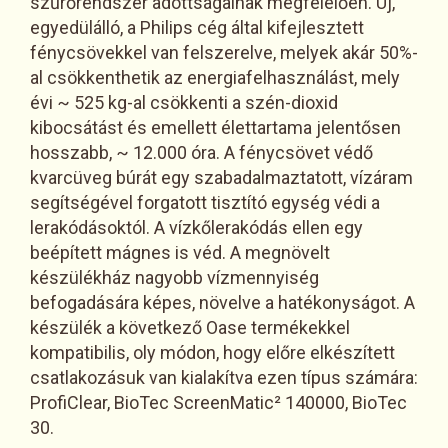
szűrőrendszer adottságainak megfelelően. Új,
egyedülálló, a Philips cég által kifejlesztett
fénycsövekkel van felszerelve, melyek akár 50%-
al csökkenthetik az energiafelhasználást, mely
évi ~ 525 kg-al csökkenti a szén-dioxid
kibocsátást és emellett élettartama jelentősen
hosszabb, ~ 12.000 óra. A fénycsövet védő
kvarcüveg búrát egy szabadalmaztatott, vízáram
segítségével forgatott tisztító egység védi a
lerakódásoktól. A vízkőlerakódás ellen egy
beépített mágnes is véd. A megnövelt
készülékház nagyobb vízmennyiség
befogadására képes, növelve a hatékonyságot. A
készülék a következő Oase termékekkel
kompatibilis, oly módon, hogy előre elkészített
csatlakozásuk van kialakítva ezen típus számára:
ProfiClear, BioTec ScreenMatic² 140000, BioTec
30.